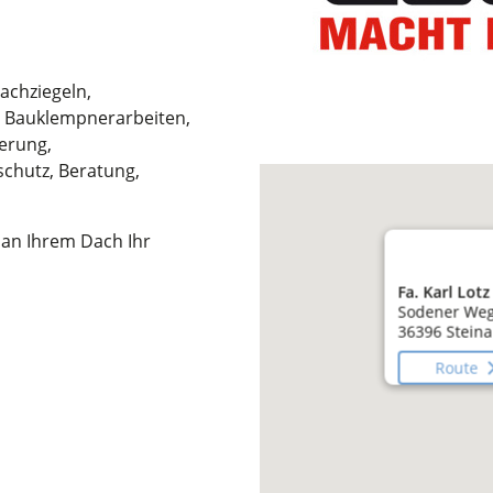
chziegeln,
, Bauklempnerarbeiten,
erung,
chutz, Beratung,
n an Ihrem Dach Ihr
Fa. Karl Lot
Sodener Weg
36396 Steina
Route