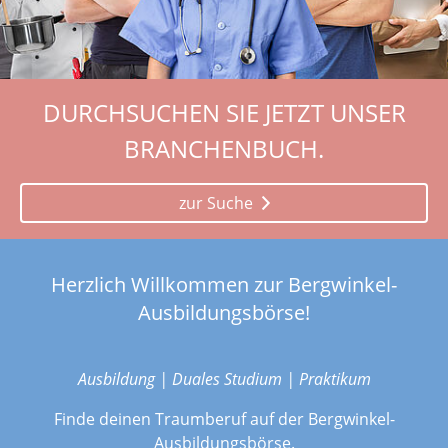
DURCHSUCHEN SIE JETZT UNSER
BRANCHENBUCH.
zur Suche
Herzlich Willkommen zur Bergwinkel-
Ausbildungsbörse!
Ausbildung | Duales Studium | Praktikum
Finde deinen Traumberuf auf der Bergwinkel-
Ausbildungsbörse.