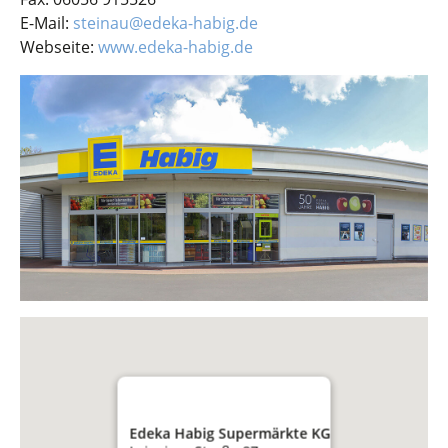
E-Mail:
steinau@edeka-habig.de
Webseite:
www.edeka-habig.de
Edeka Habig Supermärkte KG