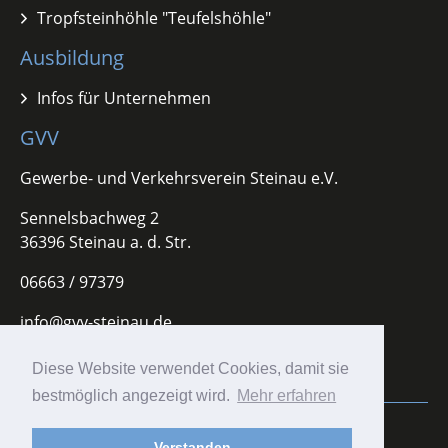
Tropfsteinhöhle "Teufelshöhle"
Ausbildung
Infos für Unternehmen
GVV
Gewerbe- und Verkehrsverein Steinau e.V.
Sennelsbachweg 2
36396 Steinau a. d. Str.
06663 / 97379
info@gvv-steinau.de
Diese Website verwendet Cookies, damit sie
bestmöglich angezeigt wird.
Mehr erfahren
Impressum
|
Datenschutz
Verstanden