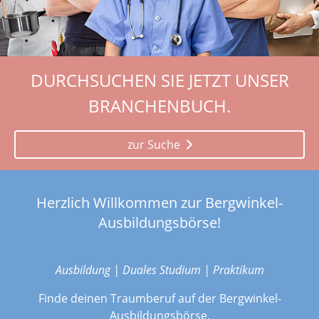
DURCHSUCHEN SIE JETZT UNSER
BRANCHENBUCH.
zur Suche
Herzlich Willkommen zur Bergwinkel-
Ausbildungsbörse!
Ausbildung | Duales Studium | Praktikum
Finde deinen Traumberuf auf der Bergwinkel-
Ausbildungsbörse.