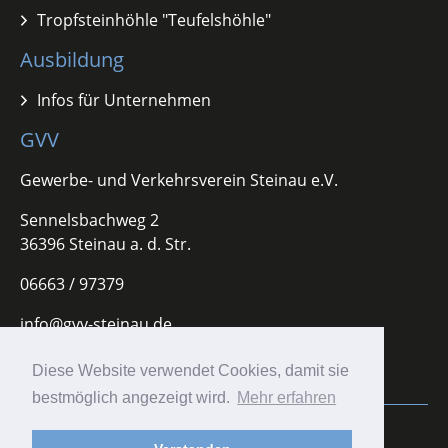
Tropfsteinhöhle "Teufelshöhle"
Ausbildung
Infos für Unternehmen
GVV
Gewerbe- und Verkehrsverein Steinau e.V.
Sennelsbachweg 2
36396 Steinau a. d. Str.
06663 / 97379
info@gvv-steinau.de
Diese Website verwendet Cookies, damit sie
bestmöglich angezeigt wird.
Mehr erfahren
Impressum
|
Datenschutz