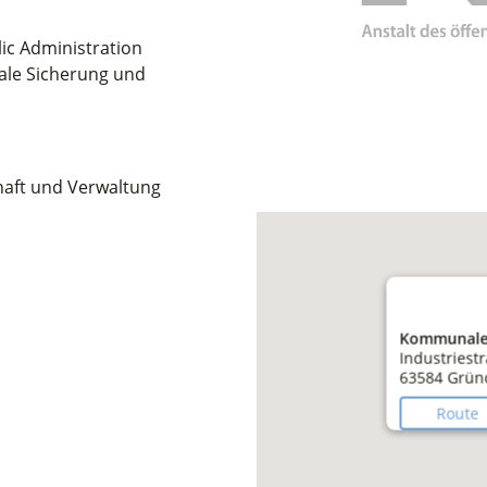
lic Administration
iale Sicherung und
haft und Verwaltung
Kommunales 
Industriest
63584 Grün
Route